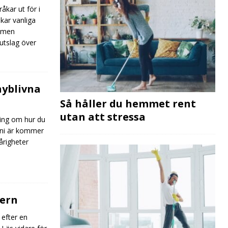
kar ut för i
akar vanliga
 men
utslag över
 nyblivna
Så håller du hemmet rent
utan att stressa
ning om hur du
 ni är kommer
årigheter
dern
 efter en