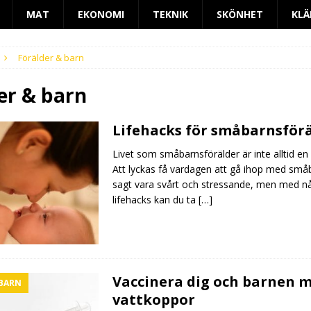
MAT
EKONOMI
TEKNIK
SKÖNHET
KLÄ
Förälder & barn
er & barn
Lifehacks för småbarnsför
Livet som småbarnsförälder är inte alltid en
Att lyckas få vardagen att gå ihop med små
sagt vara svårt och stressande, men med n
lifehacks kan du ta
[…]
Vaccinera dig och barnen 
 BARN
vattkoppor