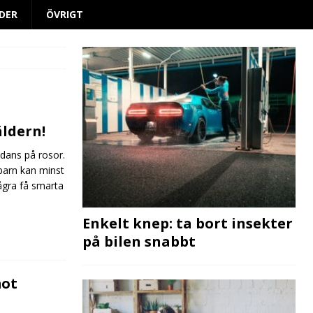
DER
ÖVRIGT
äldern!
 dans på rosor.
barn kan minst
ågra få smarta
Enkelt knep: ta bort insekter
på bilen snabbt
mot