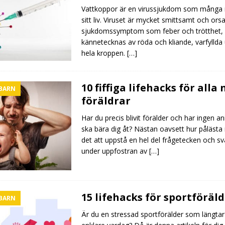
Vattkoppor är en virussjukdom som många rå
sitt liv. Viruset är mycket smittsamt och ors
sjukdomssymptom som feber och trötthet,
kännetecknas av röda och kliande, varfyllda 
hela kroppen.
[…]
10 fiffiga lifehacks för alla
 BARN
föräldrar
Har du precis blivit förälder och har ingen a
ska bära dig åt? Nästan oavsett hur pålästa
det att uppstå en hel del frågetecken och sv
under uppfostran av
[…]
15 lifehacks för sportföräl
 BARN
Är du en stressad sportförälder som längtar