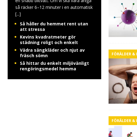
en snabb biltvätt. Om vi ska vara ärliga
så räcker 6–12 minuter i en automatisk
[...]
Så håller du hemmet rent utan
att stressa
Kevins kvadratmeter gör
städning roligt och enkelt
Vädra sängkläder och njut av
FÖRÄLDER &
fräsch sömn
Så hittar du enkelt miljövänligt
rengöringsmedel hemma
FÖRÄLDER &