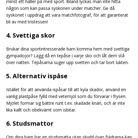
minst ett håller på med sport. Ibland lyckas man inte hitta
någon som kan passa syskonen under matcher. Ge då
syskonet i uppdrag att vara matchfotograf, för att garanterat
bli av med tristessen!
4. Svettiga skor
Brukar dina sportintresserade barn komma hem med svettiga
gympadojor? Lägg då en tepåse i varje sko och låt dem stå
över natten. Tepåsarna suger upp svetten och tar bort lukten.
5. Alternativ ispåse
Istället för att använda ispåsar till att kyla skador, använd en
vanlig plastpåse fylld med vetemjöl som du förvarar i frysen.
Mjölet formar sig bättre runt t.ex. skadade knän, och är inte
lika kallt och obekvämt som isbitar.
6. Studsmattor
Om dina barn har en studsmatta utan skydd över fjädrarna kan