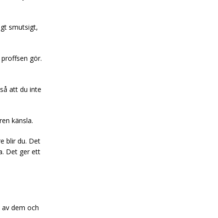
igt smutsigt,
proffsen gör.
så att du inte
ren känsla.
 blir du. Det
a. Det ger ett
a av dem och