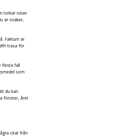
n torkar rutan
du är osäker,
på. Faktum är
fri trasa för
flesta fall
ngsmedel som
att du kan
na fönster, året
ågra citat från