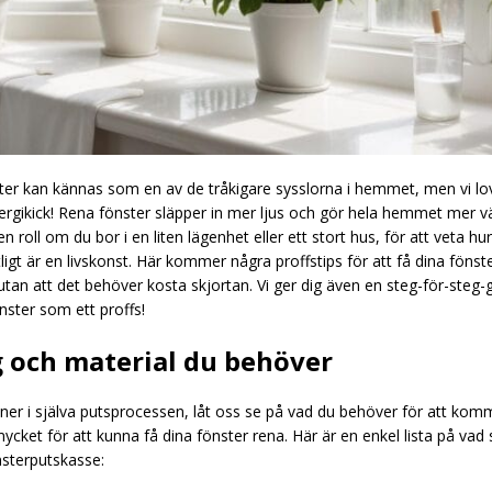
ter kan kännas som en av de tråkigare sysslorna i hemmet, men vi lov
nergikick! Rena fönster släpper in mer ljus och gör hela hemmet mer 
n roll om du bor i en liten lägenhet eller ett stort hus, för att veta h
ligt är en livskonst. Här kommer några proffstips för att få dina fönst
utan att det behöver kosta skjortan. Vi ger dig även en steg-för-steg-
ster som ett proffs!
 och material du behöver
 ner i själva putsprocessen, låt oss se på vad du behöver för att kom
ycket för att kunna få dina fönster rena. Här är en enkel lista på va
önsterputskasse: