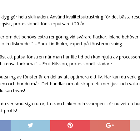
rktyg gör hela skillnaden. Använd kvalitetsutrustning för det bästa resu
vist, professionell fönsterputsare i 20 år.
fter om det behövs extra rengöring vid svårare fläckar. Ibland behöver
 och diskmedel.” – Sara Lindholm, expert på fönsterputsning.
 bäst att putsa fönstren när man har lite tid och kan njuta av processe
tt rensa tankarna.” – Emil Nilsson, professionell städare.
utsning av fönster är en del av att optimera ditt liv. Här kan du verkli
t hem och hur du mår. Det handlar om att skapa ett mer ljust och väl
 kan trivas!
 du ser smutsiga rutor, ta fram hinken och svampen, för nu vet du h
t proffs!