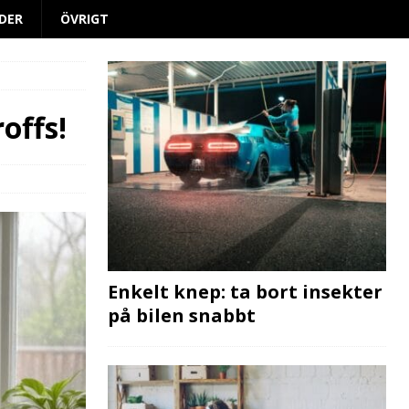
DER
ÖVRIGT
offs!
Enkelt knep: ta bort insekter
på bilen snabbt