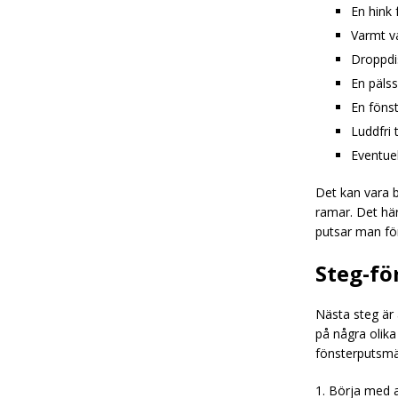
En hink 
Varmt v
Droppdi
En pälss
En fönst
Luddfri 
Eventuel
Det kan vara b
ramar. Det här
putsar man fö
Steg-fö
Nästa steg är 
på några olika
fönsterputsmä
1. Börja med a