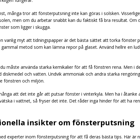
kligen fungerar.
st, många tror att fönsterputsning inte kan göras i solsken. Visserlige
solen, men om du arbetar snabbt kan du faktiskt få bra resultat. Om 
ster som ligger i skugga.
n vanlig myt att tidningspapper är det bästa sättet att torka fönster 
n gammal metod som kan lämna repor på glaset. Använd hellre en ludd
 du måste använda starka kemikalier för att få fönstren rena. Men i de 
d diskmedel och vatten. Undvik ammoniak och andra starka rengöri
e fönstren och miljön.
många att det inte går att putsar fönster i vinterkyla. Men ha i åtanke 
rvätska i vattnet, så fryser det inte. Det råder inga hinder för att ha re
ionella insikter om fönsterputsning
med experter inom fönsterputsning för att få deras bästa tips. Här är n