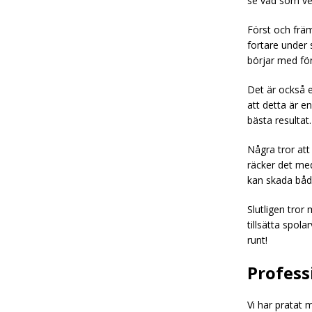
se vad som ver
Först och främ
fortare under 
börjar med fön
Det är också e
att detta är e
bästa resultat.
Några tror att
räcker det me
kan skada båd
Slutligen tror 
tillsätta spola
runt!
Profess
Vi har pratat 