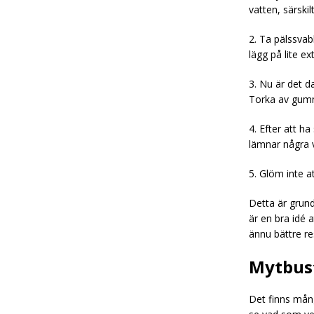
vatten, särskil
2. Ta pälssvabb
lägg på lite ex
3. Nu är det d
Torka av gummi
4. Efter att ha
lämnar några v
5. Glöm inte a
Detta är grund
är en bra idé a
ännu bättre re
Mytbus
Det finns mån