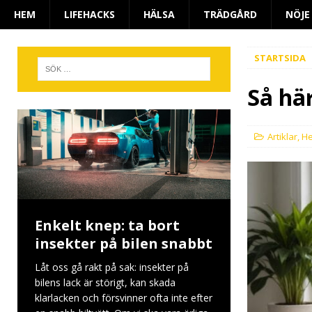
HEM
LIFEHACKS
HÄLSA
TRÄDGÅRD
NÖJE
STARTSIDA
Så här
Artiklar
,
H
Enkelt knep: ta bort
insekter på bilen snabbt
Låt oss gå rakt på sak: insekter på
bilens lack är störigt, kan skada
klarlacken och försvinner ofta inte efter