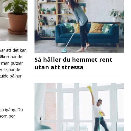
ar att det kan
välkomnande.
Så håller du hemmet rent
ur man putsar
utan att stressa
er skinande
guide på hur
ma igång. Du
d som bör