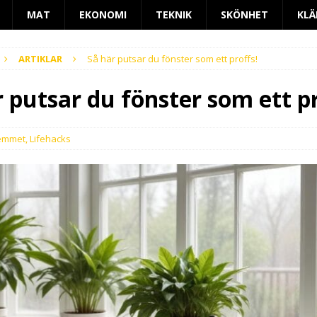
MAT
EKONOMI
TEKNIK
SKÖNHET
KLÄ
ARTIKLAR
Så här putsar du fönster som ett proffs!
 putsar du fönster som ett pr
emmet
,
Lifehacks