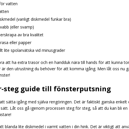
för vatten
atten
skmedel (vanligt diskmedel funkar bra)
vabb (eller svamp)
erskrapa av bra kvalitet
trasa eller papper
lt lite spolarvätska vid minusgrader
ra att ha extra trasor och en handduk nära till hands för att kunna to
 är den utrustning du behöver för att komma igång. Men låt oss nu gå 
nster!
r-steg guide till fönsterputsning
att sätta igång med själva rengöringen. Det är faktiskt ganska enkelt
 sätt. Låt oss gå igenom processen steg för steg, så att du kan bli en
stare!
tt blanda lite diskmedel i varmt vatten i din hink. Det är viktigt att a