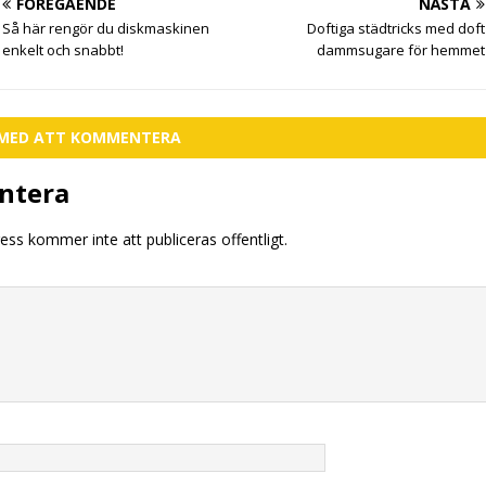
FÖREGÅENDE
NÄSTA
Så här rengör du diskmaskinen
Doftiga städtricks med doft
enkelt och snabbt!
dammsugare för hemmet
T MED ATT KOMMENTERA
ntera
ess kommer inte att publiceras offentligt.