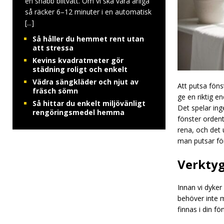
en snabb biltvätt. Om vi ska vara ärliga
så räcker 6–12 minuter i en automatisk
[...]
Så håller du hemmet rent utan
att stressa
Kevins kvadratmeter gör
städning roligt och enkelt
Vädra sängkläder och njut av
Att putsa föns
fräsch sömn
ge en riktig e
Så hittar du enkelt miljövänligt
Det spelar inge
rengöringsmedel hemma
fönster ordent
rena, och det 
man putsar fön
Verktyg
Innan vi dyker
behöver inte m
finnas i din f