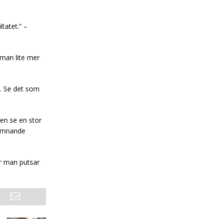
ltatet.” –
 man lite mer
n. Se det som
gen se en stor
komnande
ur man putsar