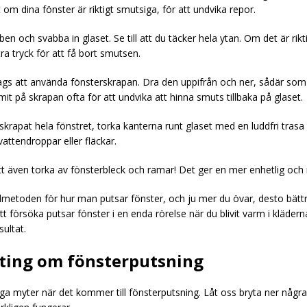
t om dina fönster är riktigt smutsiga, för att undvika repor.
en och svabba in glaset. Se till att du täcker hela ytan. Om det är rikt
tra tryck för att få bort smutsen.
ags att använda fönsterskrapan. Dra den uppifrån och ner, sådär som 
t på skrapan ofta för att undvika att hinna smuts tillbaka på glaset.
 skrapat hela fönstret, torka kanterna runt glaset med en luddfri trasa 
attendroppar eller fläckar.
tt även torka av fönsterbleck och ramar! Det ger en mer enhetlig och 
metoden för hur man putsar fönster, och ju mer du övar, desto bättre
tt försöka putsar fönster i en enda rörelse när du blivit varm i klädern
sultat.
ting om fönsterputsning
ga myter när det kommer till fönsterputsning. Låt oss bryta ner någr