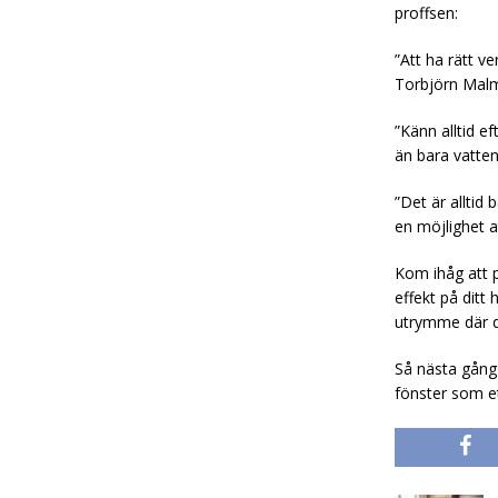
proffsen:
”Att ha rätt ve
Torbjörn Malmq
”Känn alltid e
än bara vatten
”Det är alltid
en möjlighet a
Kom ihåg att p
effekt på dit
utrymme där du
Så nästa gång
fönster som et