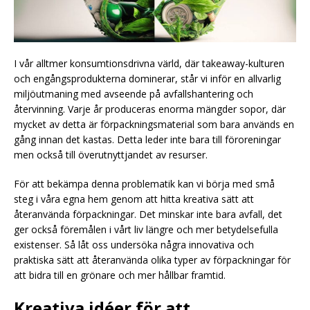
I vår alltmer konsumtionsdrivna värld, där takeaway-kulturen
och engångsprodukterna dominerar, står vi inför en allvarlig
miljöutmaning med avseende på avfallshantering och
återvinning. Varje år produceras enorma mängder sopor, där
mycket av detta är förpackningsmaterial som bara används en
gång innan det kastas. Detta leder inte bara till föroreningar
men också till överutnyttjandet av resurser.
För att bekämpa denna problematik kan vi börja med små
steg i våra egna hem genom att hitta kreativa sätt att
återanvända förpackningar. Det minskar inte bara avfall, det
ger också föremålen i vårt liv längre och mer betydelsefulla
existenser. Så låt oss undersöka några innovativa och
praktiska sätt att återanvända olika typer av förpackningar för
att bidra till en grönare och mer hållbar framtid.
Kreativa idéer för att