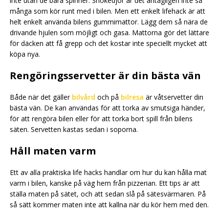
inte utan de bara spinner. Snökedjor är det antagligen inte så
många som kör runt med i bilen. Men ett enkelt lifehack är att
helt enkelt använda bilens gummimattor. Lägg dem så nära de
drivande hjulen som möjligt och gasa. Mattorna gör det lättare
för däcken att få grepp och det kostar inte speciellt mycket att
köpa nya.
Rengöringsservetter är din bästa vän
Både när det gäller
bilvård
och på
bilresa
är våtservetter din
bästa vän. De kan användas för att torka av smutsiga händer,
för att rengöra bilen eller för att torka bort spill från bilens
säten. Servetten kastas sedan i soporna.
Håll maten varm
Ett av alla praktiska life hacks handlar om hur du kan hålla mat
varm i bilen, kanske på väg hem från pizzerian. Ett tips är att
ställa maten på sätet, och att sedan slå på sätesvärmaren. På
så sätt kommer maten inte att kallna när du kör hem med den.