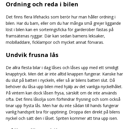
Ordning och reda i bilen
Det finns flera lifehacks som berör hur man håller ordning i
bilen. Har du barn, eller om du har många små grejer liggande
löst i bilen kan en sorteringsficka för garderober fästas på
framsätenas ryggar. Där kan sedan barnens leksaker,
mobilladdare, ficklampor och mycket annat förvaras.
Undvik frusna lås
De allra flesta bilar i dag låses och låses upp med ett smidigt
knapptryck. Men det är inte alltid knappen fungerar. Kanske har
du slut på batteri i nyckeln, eller så är bilens batteri slut. Då
behöver du låsa upp bilen med hjälp av det vanliga nyckelhålet.
På vintern kan dock låsen frysa, särskilt om de inte används
ofta. Det finns låsolja som förhindrar frysning och som också
tinar upp frysta lås. Men har du inte sådan till hands fungerar
vanlig handsprit bra för upptining. Droppa den direkt på bilens
nyckel och sätt den i låset. Spriten kommer att tina upp isen.