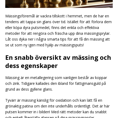
Mässingsföremål är vackra tillskott i hemmet, men de har en
tendens att tappa sin glans över tid. Istället för att förlora dem
eller köpa dyra putsmedel, finns det enkla och effektiva
metoder för att rengöra och fräscha upp dina mässingsprylar.
Låt oss dyka ner i några smarta tips för att få din mässing att
se ut som ny igen med hjälp av mässingsputs!
En snabb översikt av mässing och
dess egenskaper
Mässing är en metallegering som vanligen består av koppar
och zink. Tidigare kallades den ibland för fattigmansguld på
grund av dess gyllene glans.
Tyvärr är mässing känslig för oxidation och kan lätt få en
grönaktig patina om den inte underhålls ordentligt. Det är här
putsen kommer in i bilden! Med rätt metoder kan du snabbt
och enkelt återställa glansen på dina mässingsprylar.