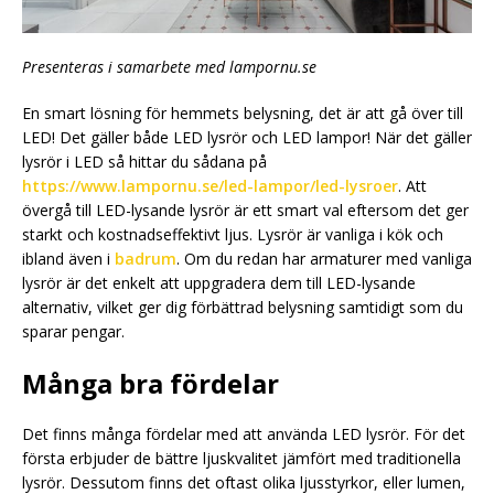
Presenteras i samarbete med lampornu.se
En smart lösning för hemmets belysning, det är att gå över till
LED! Det gäller både LED lysrör och LED lampor! När det gäller
lysrör i LED så hittar du sådana på
https://www.lampornu.se/led-lampor/led-lysroer
. Att
övergå till LED-lysande lysrör är ett smart val eftersom det ger
starkt och kostnadseffektivt ljus. Lysrör är vanliga i kök och
ibland även i
badrum
. Om du redan har armaturer med vanliga
lysrör är det enkelt att uppgradera dem till LED-lysande
alternativ, vilket ger dig förbättrad belysning samtidigt som du
sparar pengar.
Många bra fördelar
Det finns många fördelar med att använda LED lysrör. För det
första erbjuder de bättre ljuskvalitet jämfört med traditionella
lysrör. Dessutom finns det oftast olika ljusstyrkor, eller lumen,