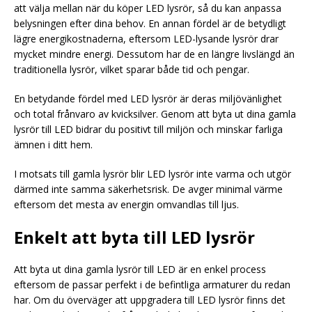
att välja mellan när du köper LED lysrör, så du kan anpassa
belysningen efter dina behov. En annan fördel är de betydligt
lägre energikostnaderna, eftersom LED-lysande lysrör drar
mycket mindre energi. Dessutom har de en längre livslängd än
traditionella lysrör, vilket sparar både tid och pengar.
En betydande fördel med LED lysrör är deras miljövänlighet
och total frånvaro av kvicksilver. Genom att byta ut dina gamla
lysrör till LED bidrar du positivt till miljön och minskar farliga
ämnen i ditt hem.
I motsats till gamla lysrör blir LED lysrör inte varma och utgör
därmed inte samma säkerhetsrisk. De avger minimal värme
eftersom det mesta av energin omvandlas till ljus.
Enkelt att byta till LED lysrör
Att byta ut dina gamla lysrör till LED är en enkel process
eftersom de passar perfekt i de befintliga armaturer du redan
har. Om du överväger att uppgradera till LED lysrör finns det