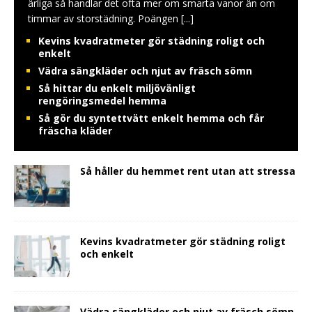
ärliga så handlar det ofta mer om smarta vanor än om
timmar av storstädning. Poängen
[...]
Kevins kvadratmeter gör städning roligt och
enkelt
Vädra sängkläder och njut av fräsch sömn
Så hittar du enkelt miljövänligt
rengöringsmedel hemma
Så gör du syntettvätt enkelt hemma och får
fräscha kläder
Så håller du hemmet rent utan att stressa
Kevins kvadratmeter gör städning roligt
och enkelt
Vädra sängkläder och njut av fräsch sömn