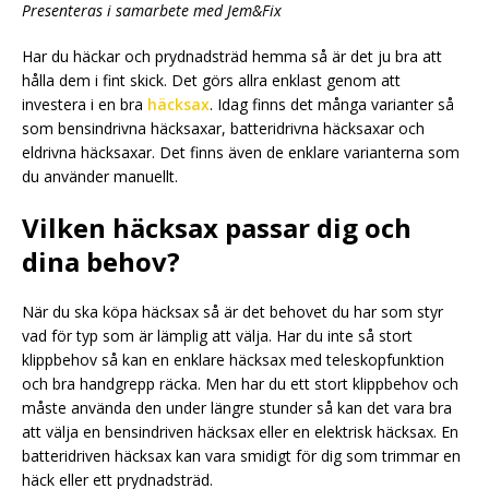
Presenteras i samarbete med Jem&Fix
Har du häckar och prydnadsträd hemma så är det ju bra att
hålla dem i fint skick. Det görs allra enklast genom att
investera i en bra
häcksax
. Idag finns det många varianter så
som bensindrivna häcksaxar, batteridrivna häcksaxar och
eldrivna häcksaxar. Det finns även de enklare varianterna som
du använder manuellt.
Vilken häcksax passar dig och
dina behov?
När du ska köpa häcksax så är det behovet du har som styr
vad för typ som är lämplig att välja. Har du inte så stort
klippbehov så kan en enklare häcksax med teleskopfunktion
och bra handgrepp räcka. Men har du ett stort klippbehov och
måste använda den under längre stunder så kan det vara bra
att välja en bensindriven häcksax eller en elektrisk häcksax. En
batteridriven häcksax kan vara smidigt för dig som trimmar en
häck eller ett prydnadsträd.